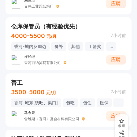
周经理
应聘
义井工业园纸箱厂
仓库保管员（有经验优先）
4000-5500
7小时前
元/月
香河-城内及周边
餐补
其他
工龄奖
...
许经理
应聘
香河百纳贸易有限公司
普工
3500-5000
7小时前
元/月
香河-城东[钱旺、渠口]
包吃
包住
医保
...
马令泉
应聘
舍维斯（香河）复合材料有限公司
收藏