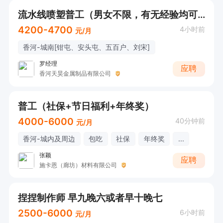
流水线喷塑普工（男女不限，有无经验均可）
4200-4700
4小时前
元/月
香河-城南[钳屯、安头屯、五百户、刘宋]
罗经理
应聘
香河天昊金属制品有限公司
普工（社保+节日福利+年终奖）
4000-6000
40分钟前
元/月
香河-城内及周边
包吃
社保
年终奖
...
张颖
应聘
施卡恩（廊坊）材料有限公司
捏捏制作师 早九晚六或者早十晚七
2500-6000
6小时前
元/月