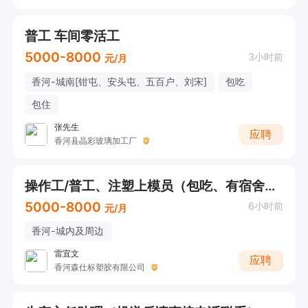
普工 车间零活工
5000-8000
3小时前
元/月
香河-城南[钳屯、安头屯、五百户、刘宋]
包吃
包住
张先生
应聘
香河县晶彩玻璃加工厂
操作工/普工、注塑上模员（包吃、有宿舍、公休）
5000-8000
6小时前
元/月
香河-城内及周边
雷宜文
应聘
香河森仕标塑胶有限公司