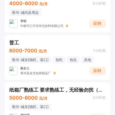
4000-6000
6小时前
元/月
香河-城内及周边
李聪
应聘
中粮可口可乐华北饮料有限公司
普工
6000-7000
1小时前
元/月
香河-城东[钱旺、渠口]
包吃
包住
其他
杨女士
应聘
香河县金戈包装制品厂
纸箱厂熟练工 要求熟练工，无经验勿扰（投递后请直接电话联系）
5000-8000
3小时前
元/月
香河-城东[钱旺、渠口]