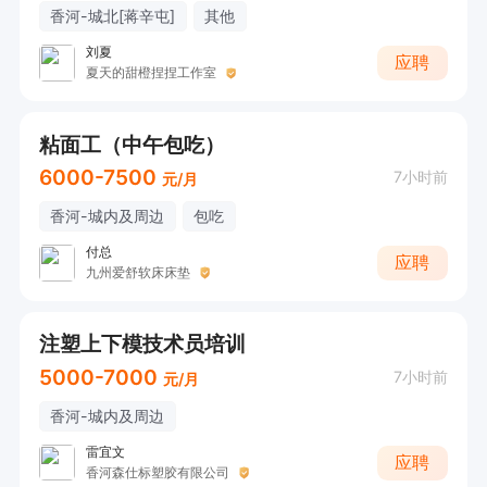
香河-城北[蒋辛屯]
其他
刘夏
应聘
夏天的甜橙捏捏工作室
粘面工（中午包吃）
6000-7500
7小时前
元/月
香河-城内及周边
包吃
付总
应聘
九州爱舒软床床垫
注塑上下模技术员培训
5000-7000
7小时前
元/月
香河-城内及周边
雷宜文
应聘
香河森仕标塑胶有限公司