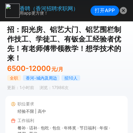
香聘（香河招聘求职网）
打开APP
用app更方便！
招：阳光房、铝艺大门、铝艺围栏制
作技工、学徒工、有钣金工经验者优
先！有老师傅带领教学！想学技术的
来！
6500-12000
元/月
全职
香河-城内及周边
招10人
更新：1小时前
浏览：17986次
职位要求
经验不限
高中
工作福利
餐补
话补
包吃
包住
年终奖
节日福利
年假