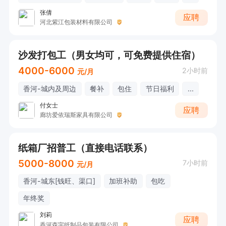
张倩
应聘
河北紫江包装材料有限公司
沙发打包工（男女均可，可免费提供住宿）
4000-6000
2小时前
元/月
香河-城内及周边
餐补
包住
节日福利
...
付女士
应聘
廊坊爱依瑞斯家具有限公司
纸箱厂招普工（直接电话联系）
5000-8000
7小时前
元/月
香河-城东[钱旺、渠口]
加班补助
包吃
年终奖
刘莉
应聘
香河森宇纸制品包装有限公司