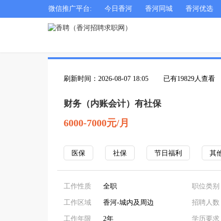
微信推广平台:
今日香河
香河同城
香河优选
刷新时间：2026-08-07 18:05
已有19829人查看
财务（内账会计）有社保
6000-7000元/月
医保
社保
节日福利
其
工作性质
全职
职位类别
工作区域
香河-城内及周边
招聘人数
工作年限
2年
学历要求