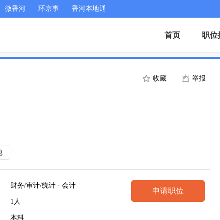
微香河
环京事
香河本地通
首页
职位
收藏
举报
他
财务/审计/统计 - 会计
申请职位
1人
本科