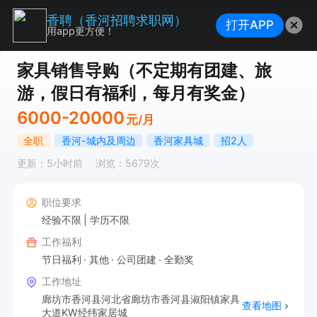
香聘（香河招聘求职网）
打开APP
用app更方便！
家具销售导购（不定期有团建、旅
游，假日有福利，每月有奖金）
6000-20000
元/月
全职
香河-城内及周边
香河家具城
招2人
更新：5小时前
浏览：5679次
职位要求
经验不限
学历不限
工作福利
节日福利
其他
公司团建
全勤奖
工作地址
廊坊市香河县河北省廊坊市香河县淑阳镇家具
查看地图
大道KW经纬家居城