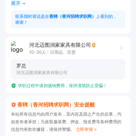
展开
成交易。

联系我时请说是在
香聘（香河招聘求职网）
上看到的，
谢谢！
男女不限，有相关工作经验者优先，形象好气质佳

每月有公休，不定期有团建、旅游，假日有福利，
每月有奖金

河北迈图润家家具有限公司
薪资底薪+提成+奖金

10-30人
日用品、百货
罗总
工作地址

河北迈图润家家具有限公司
廊坊市香河县河北省廊坊市香河县淑阳镇家具大道
求职过程中请勿缴纳费用，保持谨慎防止受骗！
KW经纬家居城
香聘（香河招聘求职网）安全提醒
本站所有信息均由用户发布，其内容及因之产生的后果，均
由发布者承担；凡收取服装费、押金、报名费等各种费用的
信息均有欺诈嫌疑，请保持警惕。
立即举报 >