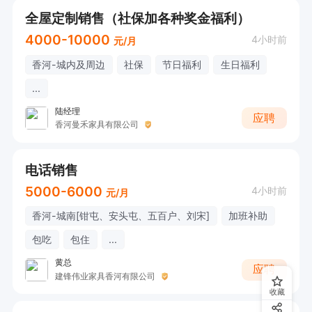
全屋定制销售（社保加各种奖金福利）
4000-10000
4小时前
元/月
香河-城内及周边
社保
节日福利
生日福利
...
陆经理
应聘
香河曼禾家具有限公司
电话销售
5000-6000
4小时前
元/月
香河-城南[钳屯、安头屯、五百户、刘宋]
加班补助
包吃
包住
...
黄总
应聘
建锋伟业家具香河有限公司
收藏