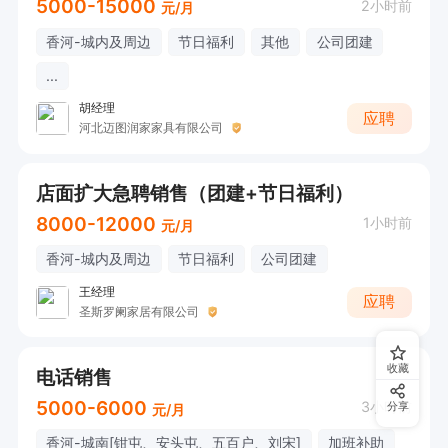
5000-15000
2小时前
元/月
香河-城内及周边
节日福利
其他
公司团建
...
胡经理
应聘
河北迈图润家家具有限公司
店面扩大急聘销售（团建+节日福利）
8000-12000
1小时前
元/月
香河-城内及周边
节日福利
公司团建
王经理
应聘
圣斯罗阑家居有限公司
收藏
电话销售
5000-6000
3小时前
分享
元/月
香河-城南[钳屯、安头屯、五百户、刘宋]
加班补助