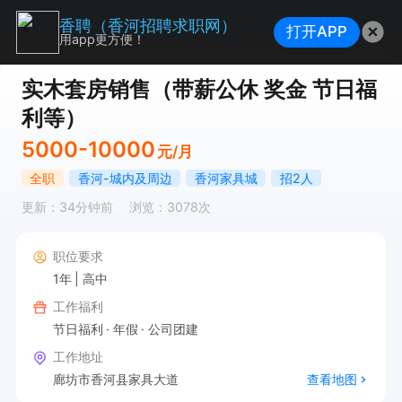
香聘（香河招聘求职网）
打开APP
用app更方便！
实木套房销售（带薪公休 奖金 节日福
利等）
5000-10000
元/月
全职
香河-城内及周边
香河家具城
招2人
更新：34分钟前
浏览：3078次
职位要求
1年
高中
工作福利
节日福利
年假
公司团建
工作地址
廊坊市香河县家具大道
查看地图