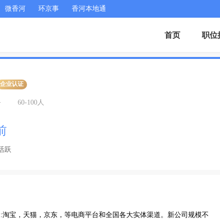
微香河
环京事
香河本地通
首页
职位
企业认证
务
60-100人
前
活跃
为:淘宝，天猫，京东，等电商平台和全国各大实体渠道。新公司规模不