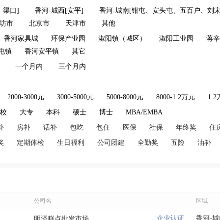
、渠口]
香河-城西[安平]
香河-城南[钳屯、安头屯、五百户、刘宋
坊市
北京市
天津市
其他
香河家具城
环保产业园
淑阳镇（城区）
淑阳工业园
蒋辛
屯镇
香河安平镇
其它
一个月内
三个月内
2000-3000元
3000-5000元
5000-8000元
8000-1.2万元
1.
技校
大专
本科
硕士
博士
MBA/EMBA
补
房补
话补
包吃
包住
医保
社保
年终奖
住
奖
定期体检
生日福利
公司团建
全勤奖
五险
油补
公司名
区域
企业认证
香河-
明泽糕点批发市场