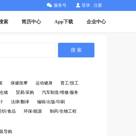
服务号
登录
|
注册
搜索
简历中心
App下载
企业中心
搜 索
发
保健按摩
运动健身
普工/技工
/仓储
贸易/采购
汽车制造/维修/服务
计
法律/翻译
编辑/出版/印刷
纺织/食品
环保/能源
制药/生物工程
装导购