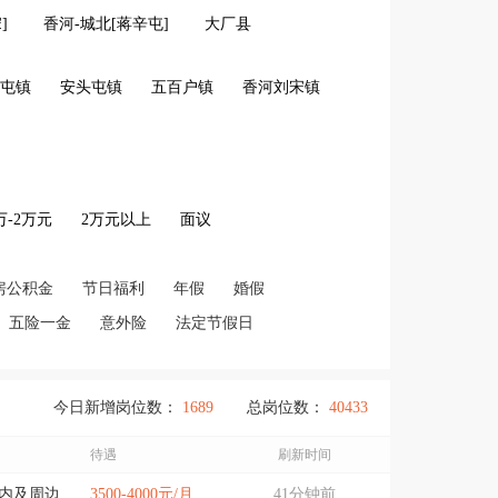
]
香河-城北[蒋辛屯]
大厂县
屯镇
安头屯镇
五百户镇
香河刘宋镇
2万-2万元
2万元以上
面议
房公积金
节日福利
年假
婚假
五险一金
意外险
法定节假日
今日新增岗位数：
1689
总岗位数：
40433
待遇
刷新时间
城内及周边
3500-4000元/月
41分钟前