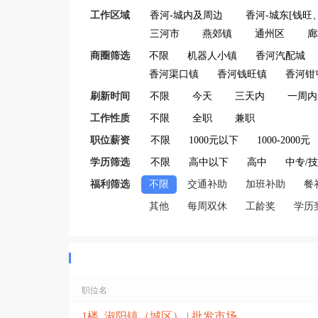
工作区域
香河-城内及周边
香河-城东[钱旺
三河市
燕郊镇
通州区
廊
商圈筛选
不限
机器人小镇
香河汽配城
香河渠口镇
香河钱旺镇
香河钳
刷新时间
不限
今天
三天内
一周内
工作性质
不限
全职
兼职
职位薪资
不限
1000元以下
1000-2000元
学历筛选
不限
高中以下
高中
中专/
福利筛选
不限
交通补助
加班补助
餐
其他
每周双休
工龄奖
学历
职位名
1楼 淑阳镇（城区） | 批发市场招店员