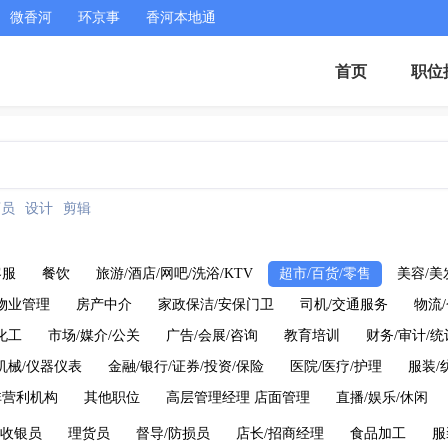
微香河
环京事
香河本地通
首页
职位
店员
设计
剪辑
客服
餐饮
旅游/酒店/网吧/洗浴/KTV
超市/百货/零售
美容/美
物业管理
房产中介
家政保洁/安保门卫
司机/交通服务
物流
化工
市场/媒介/公关
广告/会展/咨询
教育培训
财务/审计/统
机械/仪器仪表
金融/银行/证券/投资/保险
医院/医疗/护理
服装/
非营利机构
其他职位
高层管理经理 店面管理
直播/娱乐/休闲
收银员
理货员
督导/防损员
店长/招商经理
食品加工
服