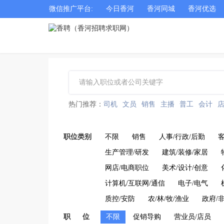
微信推广平台:
今日香河
香河同城
香河优选
热门推荐：
司机
文员
销售
主播
普工
会计
职位类别
不限
销售
人事/行政/后勤
生产管理/研发
建筑/装修/家居
网店/电商职位
美术/设计/创意
计算机/互联网/通信
电子/电气
质控/安防
农/林/牧/渔业
政府/
职 位
不限
促销导购
营业员/店员