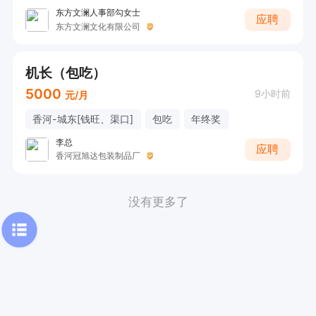
东方文澜人事部勾女士
应聘
东方文澜文化有限公司
机长（包吃）
5000
9小时前
元/月
香河-城东[钱旺、渠口]
包吃
年终奖
李总
应聘
香河冠旭达包装制品厂
没有更多了