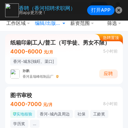
搜索
香聘（香河招聘求职网）
打开APP
地图
用app更方便！
工作区域
编辑/出版/印刷
薪资范围
筛选
急聘置顶
纸箱印刷工人/普工（可学徒、男女不限）
4000-6000
5小时前
元/月
香河-城东[钱旺、渠口]
孙鹏
应聘
香河县瑞峰纸制品厂
图书审校
4000-7000
8小时前
元/月
实地核验
香河-城内及周边
社保
工龄奖
学历奖
...