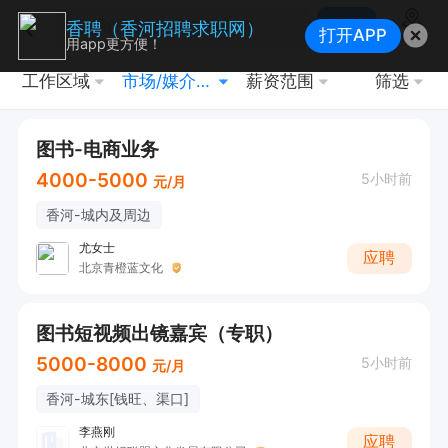
搜索
香聘（香河招聘求职网）
打开APP
地图
用app更方便！
工作区域
市场/媒介/公关
薪资范围
筛选
图书-电商业务
4000-5000
5小时前
元/月
香河-城内及周边
尤女士
应聘
北京青橙蓝文化
图书短视频出镜嘉宾（专职）
5000-8000
5小时前
元/月
香河-城东[钱旺、渠口]
李燕刚
应聘