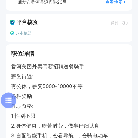
廊坊市香河县迎宾路23号
查看地图
平台核验
通过1项
营业执照
职位详情
香河美团外卖高薪招聘送餐骑手

薪资待遇:

有公休，薪资5000-10000不等

各种奖励

任职资格:

1.性别不限

2.身体健康，吃苦耐劳，做事仔细认真

3.自配智能手机，会看导航  ，会骑电动车
