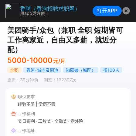
香聘（香河招聘求职网）
打开APP
用app更方便！
美团骑手/众包（兼职 全职 短期皆可
工作离家近，自由又多薪，就近分
配）
5000-10000
元/月
全职
香河-城内及周边
淑阳镇（城区）
招100人
更新：39分钟前
浏览：132397次
职位要求
经验不限
学历不限
工作福利
节日福利
工龄奖
全勤奖
意外险
工作地址