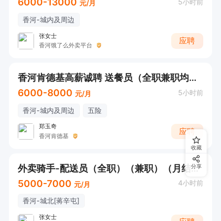
6000-13000
5小时前
元/月
香河-城内及周边
张女士
应聘
香河饿了么外卖平台
香河肯德基高薪诚聘 送餐员（全职兼职均可）
6000-8000
5小时前
元/月
香河-城内及周边
五险
郑玉奇
应聘
香河肯德基
收藏
外卖骑手-配送员（全职）（兼职）（月结）（蒋辛屯特招，城区也可）离家近，自由又多薪，就近分配
分享
5000-7000
4小时前
元/月
香河-城北[蒋辛屯]
张女士