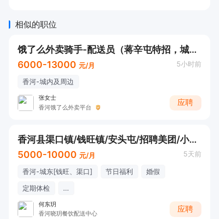
相似的职位
饿了么外卖骑手-配送员（蒋辛屯特招，城区也可）离家近，自由又多薪，就近分配
6000-13000
5小时前
元/月
香河-城内及周边
张女士
应聘
香河饿了么外卖平台
香河县渠口镇/钱旺镇/安头屯/招聘美团/小镇外卖骑手！兼职/专职均可！退伍军人/有经验者优先！
5000-10000
5天前
元/月
香河-城东[钱旺、渠口]
节日福利
婚假
定期体检
...
何东玥
应聘
香河晓玥餐饮配送中心