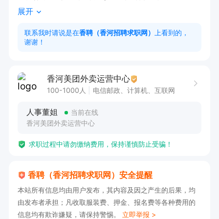
展开
岗位职责:

1.负责城区内餐食物品等送达

联系我时请说是在
香聘（香河招聘求职网）
上看到的，
谢谢！
2.执行业务操作流程，准时送达物品

3.负责途中餐品安全

4.做好一流的服务，做美食的搬运工

香河美团外卖运营中心
100-1000人
电信邮政、计算机、互联网
吃苦耐劳，有远大理想。

人事董姐
当前在线
工资按时发放，不拖欠工资。

香河美团外卖运营中心
入职我们就近分配 ： 香河县城 ，安平，蒋辛屯

求职过程中请勿缴纳费用，保持谨慎防止受骗！
公司奉行:多劳多得，按劳分配。月薪过万不是
梦。

香聘（香河招聘求职网）安全提醒
备注:我们入职面试不收取任何费用，拿起电话联
本站所有信息均由用户发布，其内容及因之产生的后果，均
系我加入美团一骑挣钱吧
由发布者承担；凡收取服装费、押金、报名费等各种费用的
信息均有欺诈嫌疑，请保持警惕。
立即举报 >