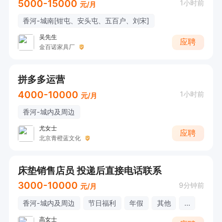
5000-15000
1小时前
元/月
香河-城南[钳屯、安头屯、五百户、刘宋]
吴先生
应聘
金百诺家具厂
拼多多运营
4000-10000
1小时前
元/月
香河-城内及周边
尤女士
应聘
北京青橙蓝文化
床垫销售店员 投递后直接电话联系
3000-10000
9分钟前
元/月
香河-城内及周边
节日福利
年假
其他
...
高女士