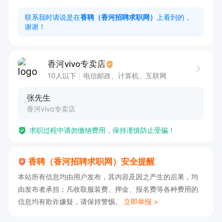
手机店店长：负责门店整体运营管理，包括人员排
联系我时请说是在
香聘（香河招聘求职网）
上看到的，
谢谢！
班、库存管理、销售目标制定，统筹客户接待与售
后服务，处理客诉并提升门店业绩。

店员：协助店长完成日常工作，如接待顾客、产品
香河vivo专卖店
介绍、销售推广，负责收银、库存盘点及设备维
10人以下
电信邮政、计算机、互联网
护，确保门店服务高效有序。

张先生
【福利待遇】

香河vivo专卖店
正式劳动合同+五险一金

求职过程中请勿缴纳费用，保持谨慎防止受骗！
 节日福利+年度奖金+带薪假期

香聘（香河招聘求职网）安全提醒
联系我时，请说是在【香河招聘求职网】上看到
本站所有信息均由用户发布，其内容及因之产生的后果，均
的，谢谢！
由发布者承担；凡收取服装费、押金、报名费等各种费用的
信息均有欺诈嫌疑，请保持警惕。
立即举报 >