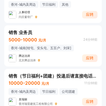
香河-城内及周边
节日福利
其他
人事经理
应聘
闫庄窗帘厂
销售 业务员
5000-10000
24分钟前
元/月
香河-城南[钳屯、安头屯、五百户、刘宋]
腾达泊涛
应聘
北京腾达泊涛
销售（节日福利+团建）投递后请直接电话联系
10000-20000
11分钟前
元/月
香河-城内及周边
节日福利
公司团建
袁瑞丽
应聘
香河瑞雷建筑工程有限公司