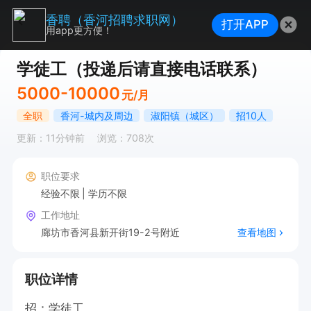
香聘（香河招聘求职网）
打开APP
用app更方便！
学徒工（投递后请直接电话联系）
5000-10000
元/月
全职
香河-城内及周边
淑阳镇（城区）
招10人
更新：11分钟前
浏览：708次
职位要求
经验不限
学历不限
工作地址
廊坊市香河县新开街19-2号附近
查看地图
职位详情
招：学徒工
