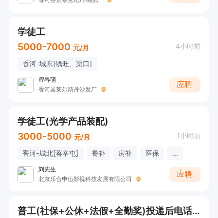
学徒工
5000-7000
4小时前
元/月
香河-城东[钱旺、渠口]
程春萌
应聘
香河县莱尔斯丹沙发厂
学徒工(光学产品装配)
3000-5000
1小时前
元/月
香河-城北[蒋辛屯]
餐补
房补
医保
...
刘先生
应聘
北京乐合申伍影视科技发展有限公司
普工(社保+公休+法假+全勤奖)投递后电话联系