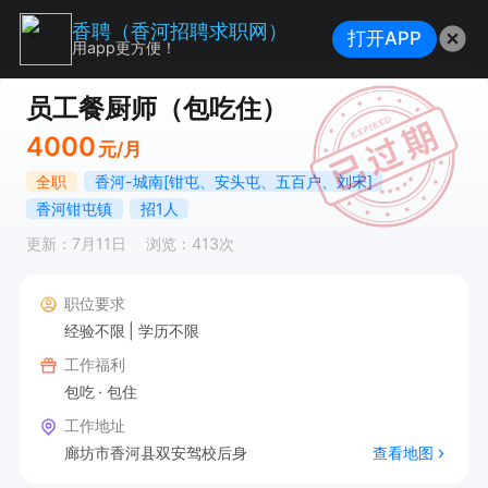
香聘（香河招聘求职网）
打开APP
用app更方便！
员工餐厨师（包吃住）
4000
元/月
全职
香河-城南[钳屯、安头屯、五百户、刘宋]
香河钳屯镇
招1人
更新：7月11日
浏览：413次
职位要求
经验不限
学历不限
工作福利
包吃
包住
工作地址
廊坊市香河县双安驾校后身
查看地图