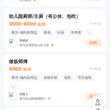
尚沃教育
幼儿园厨师/主厨（有公休、包吃）
3500-4000
1小时前
元/月
香河-城内及周边
医保
社保
年终奖
...
苏艳玲
应聘
香河县博师原点幼儿园
做饭师傅
4000
3小时前
元/月
香河-城内及周边
加班补助
包吃
节日福利
...
负责人
应聘
香河县品醇烟酒商行
收藏