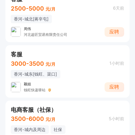
2500-5000
6天前
元/月
香河-城北[蒋辛屯]
周伟
应聘
河北趁匠贸易有限责任公司
客服
3000-3500
1小时前
元/月
香河-城东[钱旺、渠口]
颖姐
应聘
钱旺快递驿站
电商客服（社保）
3500-6000
5小时前
元/月
香河-城内及周边
社保