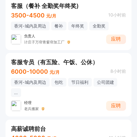
客服（餐补 全勤奖年终奖)
3500-4500
10小时前
元/月
香河-城内及周边
餐补
年终奖
全勤奖
负责人
应聘
计庄子万帘青窗帘加工厂
客服专员（有五险、午饭、公休）
6000-10000
8小时前
元/月
香河-城内及周边
包吃
节日福利
公司团建
...
经理
应聘
老兵搬家
高薪诚聘前台