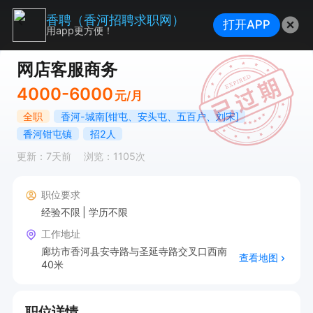
香聘（香河招聘求职网）
打开APP
用app更方便！
网店客服商务
4000-6000
元/月
全职
香河-城南[钳屯、安头屯、五百户、刘宋]
香河钳屯镇
招2人
更新：7天前
浏览：1105次
职位要求
经验不限
学历不限
工作地址
廊坊市香河县安寺路与圣延寺路交叉口西南
查看地图
40米
职位详情