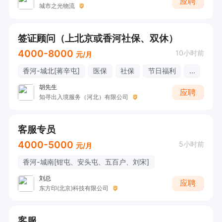
应聘
城市之光物流
签证顾问（上北京或香河社保、双休）
4000-8000
10小时前
元/月
香河-城北[蒋辛屯]
医保
社保
节日福利
...
胡先生
应聘
知寻出入境服务（河北）有限公司
客服专员
4000-5000
5小时前
元/月
香河-城南[钳屯、安头屯、五百户、刘宋]
刘总
应聘
东方印(北京)科技有限公司
客服