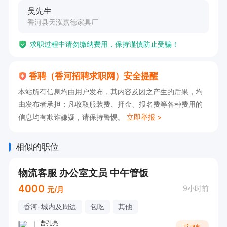
吴先生
香河县天泓嘉德家具厂
求职过程中请勿缴纳费用，保持谨慎防止受骗！
香聘（香河招聘求职网）安全提醒
本站所有信息均由用户发布，其内容及因之产生的后果，均
由发布者承担；凡收取服装费、押金、报名费等各种费用的
信息均有欺诈嫌疑，请保持警惕。
立即举报 >
相似的职位
物流客服 办公室文员 中午管饭
4000
9小时前
元/月
香河-城内及周边
包吃
其他
曹孔亮