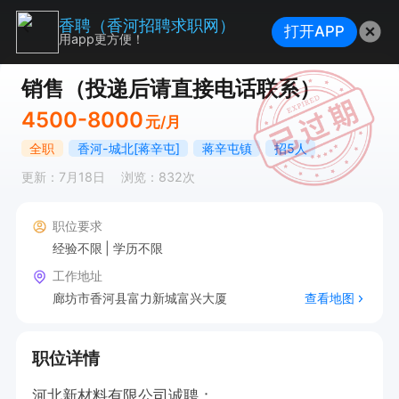
香聘（香河招聘求职网）
打开APP
用app更方便！
销售（投递后请直接电话联系）
4500-8000
元/月
全职
香河-城北[蒋辛屯]
蒋辛屯镇
招5人
更新：7月18日
浏览：832次
职位要求
经验不限
学历不限
工作地址
廊坊市香河县富力新城富兴大厦
查看地图
职位详情
河北新材料有限公司诚聘：
