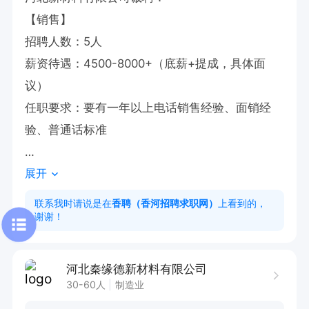
【销售】

招聘人数：5人

薪资待遇：4500-8000+（底薪+提成，具体面
议）

任职要求：要有一年以上电话销售经验、面销经
验、普通话标准

展开
工作地点：香河县 蒋辛屯镇富力新城  富兴大厦

联系人:李经理
联系我时请说是在
香聘（香河招聘求职网）
上看到的，
谢谢！
河北秦缘德新材料有限公司
30-60人
制造业