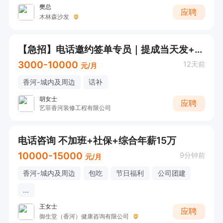
樊总
应聘
木林森沙发
【急招】电话邀约签单专员｜提成当天发+新手包教包会！
3000-10000
12天前
元/月
香河-城内及周边
话补
胡女士
应聘
艺菲香河装修工程有限公司
电话咨询 不加班+社保+综合年薪15万
10000-15000
9分钟前
元/月
香河-城内及周边
包吃
节日福利
公司团建
...
王女士
应聘
御生堂（香河）健康咨询有限公司