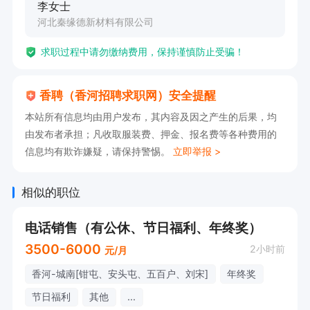
李女士
河北秦缘德新材料有限公司
求职过程中请勿缴纳费用，保持谨慎防止受骗！
香聘（香河招聘求职网）安全提醒
本站所有信息均由用户发布，其内容及因之产生的后果，均
由发布者承担；凡收取服装费、押金、报名费等各种费用的
信息均有欺诈嫌疑，请保持警惕。
立即举报 >
相似的职位
电话销售（有公休、节日福利、年终奖）
3500-6000
2小时前
元/月
香河-城南[钳屯、安头屯、五百户、刘宋]
年终奖
节日福利
其他
...