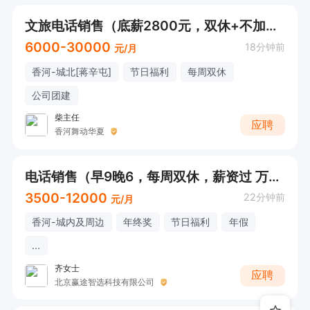
文旅电话销售（底薪2800元，双休+不加班+高提成+好出单）
6000-30000
18分钟前
元/月
香河-城北[蒋辛屯]
节日福利
每周双休
公司团建
柴主任
应聘
香河舞动华夏
电话销售（早9晚6，每周双休，薪资过 万）直接电话联系
3500-12000
22分钟前
元/月
香河-城内及周边
年终奖
节日福利
年假
...
齐女士
应聘
北京赢途智选科技有限公司