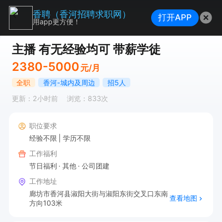
香聘（香河招聘求职网）
打开APP
用app更方便！
主播 有无经验均可 带薪学徒
2380-5000
元/月
全职
香河-城内及周边
招5人
更新：2小时前
浏览：833次
职位要求
经验不限
学历不限
工作福利
节日福利
其他
公司团建
工作地址
廊坊市香河县淑阳大街与淑阳东街交叉口东南
查看地图
方向103米