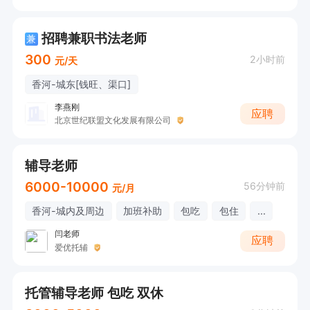
招聘兼职书法老师
兼
300
2小时前
元/天
香河-城东[钱旺、渠口]
李燕刚
应聘
北京世纪联盟文化发展有限公司
辅导老师
6000-10000
56分钟前
元/月
香河-城内及周边
加班补助
包吃
包住
...
闫老师
应聘
爱优托辅
托管辅导老师 包吃 双休