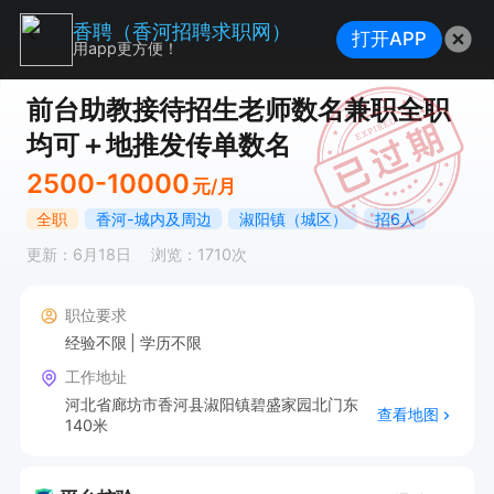
香聘（香河招聘求职网）
打开APP
用app更方便！
前台助教接待招生老师数名兼职全职
均可＋地推发传单数名
2500-10000
元/月
全职
香河-城内及周边
淑阳镇（城区）
招6人
更新：6月18日
浏览：1710次
职位要求
经验不限
学历不限
工作地址
河北省廊坊市香河县淑阳镇碧盛家园北门东
查看地图
140米