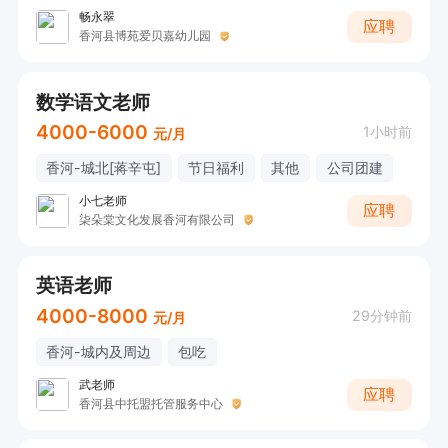
畅永翠
应聘
香河县博苑爱贝嘉幼儿园
数学语文老师
4000-6000
1小时前
元/月
香河-城北[蒋辛屯]
节日福利
其他
公司团建
小七老师
应聘
柒朵棠文化发展香河有限公司
英语老师
4000-8000
29分钟前
元/月
香河-城内及周边
包吃
武老师
应聘
香河县中托盟托管服务中心