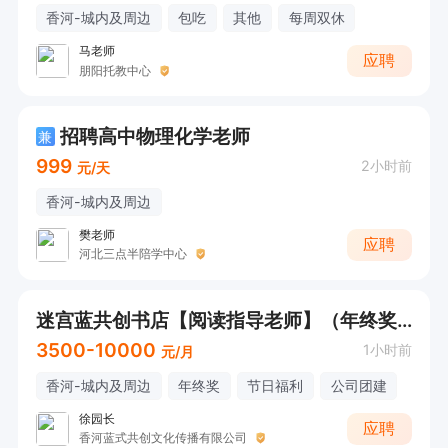
香河-城内及周边
包吃
其他
每周双休
马老师
应聘
朋阳托教中心
招聘高中物理化学老师
兼
999
2小时前
元/天
香河-城内及周边
樊老师
应聘
河北三点半陪学中心
迷宫蓝共创书店【阅读指导老师】（年终奖）
3500-10000
1小时前
元/月
香河-城内及周边
年终奖
节日福利
公司团建
徐园长
应聘
香河蓝式共创文化传播有限公司