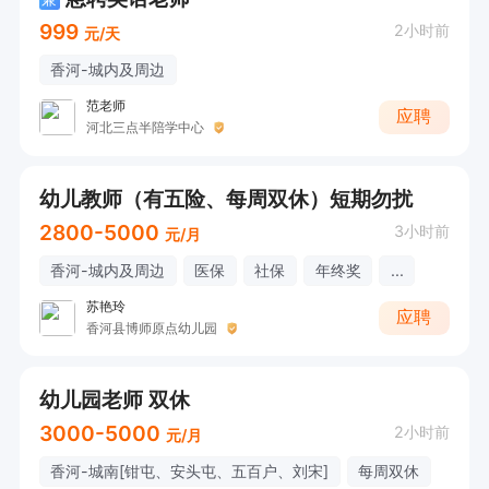
999
2小时前
元/天
香河-城内及周边
范老师
应聘
河北三点半陪学中心
幼儿教师（有五险、每周双休）短期勿扰
2800-5000
3小时前
元/月
香河-城内及周边
医保
社保
年终奖
...
苏艳玲
应聘
香河县博师原点幼儿园
幼儿园老师 双休
3000-5000
2小时前
元/月
香河-城南[钳屯、安头屯、五百户、刘宋]
每周双休