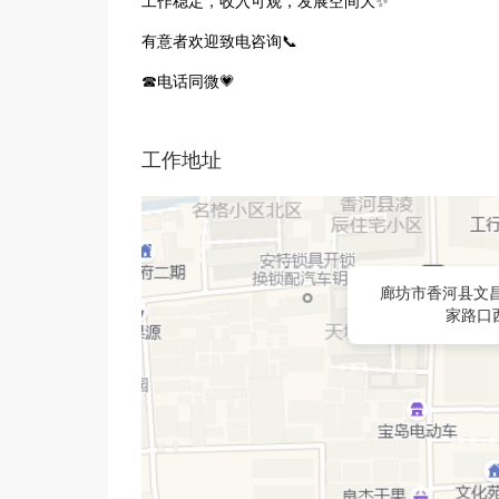
工作稳定，收入可观，发展空间大✨
有意者欢迎致电咨询📞
☎电话同微💗
工作地址
廊坊市香河县文昌
家路口