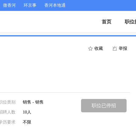
微香河
环京事
香河本地通
首页
职位
收藏
举报
职位类别
销售 - 销售
职位已停招
招聘人数
10人
学历要求
不限