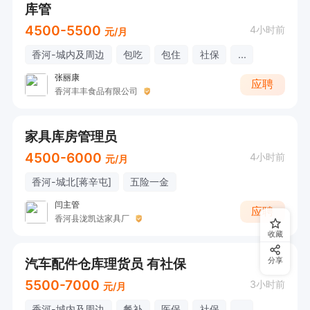
库管
4500-5500
4小时前
元/月
香河-城内及周边
包吃
包住
社保
...
张丽康
应聘
香河丰丰食品有限公司
家具库房管理员
4500-6000
4小时前
元/月
香河-城北[蒋辛屯]
五险一金
闫主管
应聘
香河县泷凯达家具厂
收藏
汽车配件仓库理货员 有社保
分享
5500-7000
3小时前
元/月
香河-城内及周边
餐补
医保
社保
...