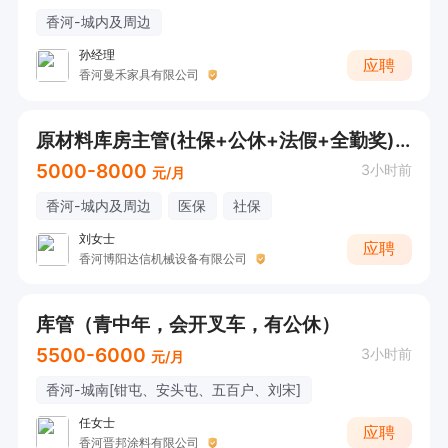
香河-城内及周边
孙经理
应聘
香河曼禾家具有限公司
原材料库房主管(社保+公休+法假+全勤奖)投递后电话联系
5000-8000
3小时前
元/月
香河-城内及周边
医保
社保
刘女士
应聘
香河博阳达信机械设备有限公司
库管（青中年，会开叉车，有公休）
5500-6000
3小时前
元/月
香河-城南[钳屯、安头屯、五百户、刘宋]
任女士
应聘
香河晋邦涂料有限公司