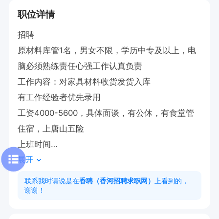
职位详情
招聘

原材料库管1名，男女不限，学历中专及以上，电
脑必须熟练责任心强工作认真负责

工作内容：对家具材料收货发货入库

有工作经验者优先录用

工资4000-5600，具体面谈，有公休，有食堂管
住宿，上唐山五险

上班时间

展开
上午7:30～11:30

下午1:30～5:30

联系我时请说是在
香聘（香河招聘求职网）
上看到的，
谢谢！
联系人谢经理

电话直接联系
