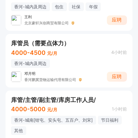
香河-城内及周边
包住
社保
年假
王利
应聘
北京豪轩兴创商贸有限公司
库管员（需要点体力）
4000-4500
4小时前
元/月
香河-城内及周边
邓月明
应聘
香河鹏冀货物运输代理有限公司
库管/主管/副主管/库房工作人员/
4000-5000
1小时前
元/月
香河-城南[钳屯、安头屯、五百户、刘宋]
节日福利
其他