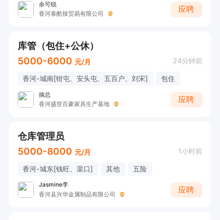
余可锐
应聘
香河泰酷辣贸易有限公司
库管（包住+公休）
5000-6000
24分钟前
元/月
香河-城南[钳屯、安头屯、五百户、刘宋]
包住
揣总
应聘
香河盛世百豪家具生产基地
仓库管理员
5000-8000
1小时前
元/月
香河-城东[钱旺、渠口]
其他
五险
Jasmine李
应聘
香河县兴华金属制品有限公司