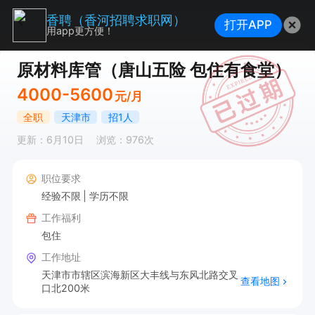
香聘（香河招聘求职网）
打开APP
用app更方便！
原材料库管（唐山五险 包住有食堂）
4000-5600
元/月
全职
天津市
招1人
更新：6月10日
浏览：976次
职位要求
经验不限
学历不限
工作福利
包住
工作地址
天津市市辖区滨海新区大丰线与东风北路交叉
查看地图
口北200米