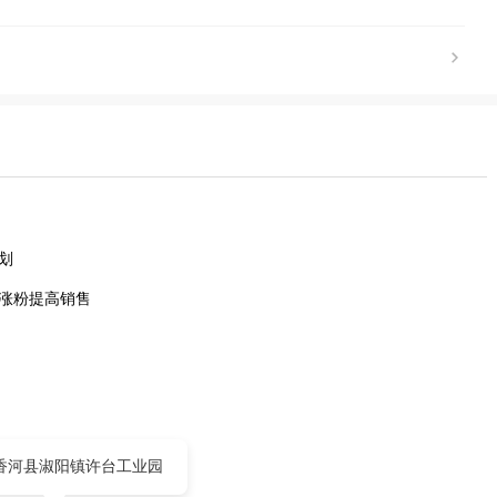
划
号涨粉提高销售
香河县淑阳镇许台工业园