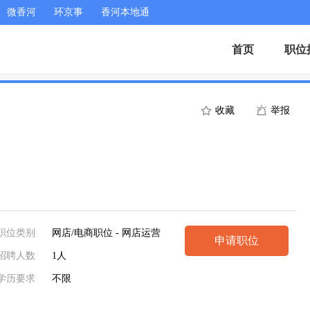
微香河
环京事
香河本地通
首页
职位
收藏
举报
职位类别
网店/电商职位 - 网店运营
申请职位
招聘人数
1人
学历要求
不限