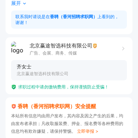
展开
良好的服务意识及耐心。

2.有较强的沟通表达能力，普通话流利，有上进
联系我时请说是在
香聘（香河招聘求职网）
上看到的，
谢谢！
心。

3有电话销售经验的优先录取
北京赢途智选科技有限公司
广告、会展、商务、传媒
齐女士
北京赢途智选科技有限公司
求职过程中请勿缴纳费用，保持谨慎防止受骗！
香聘（香河招聘求职网）安全提醒
本站所有信息均由用户发布，其内容及因之产生的后果，均
由发布者承担；凡收取服装费、押金、报名费等各种费用的
信息均有欺诈嫌疑，请保持警惕。
立即举报 >