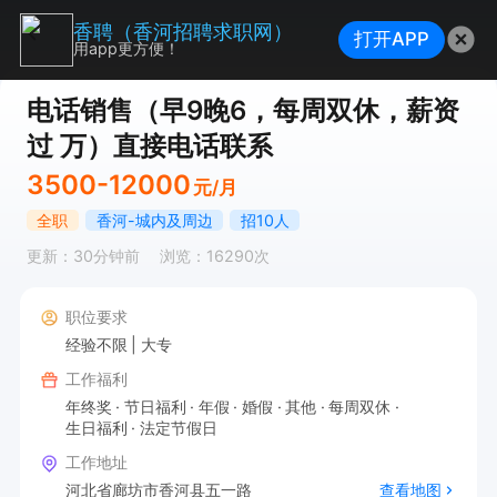
香聘（香河招聘求职网）
打开APP
用app更方便！
电话销售（早9晚6，每周双休，薪资
过 万）直接电话联系
3500-12000
元/月
全职
香河-城内及周边
招10人
更新：30分钟前
浏览：16290次
职位要求
经验不限
大专
工作福利
年终奖
节日福利
年假
婚假
其他
每周双休
生日福利
法定节假日
工作地址
河北省廊坊市香河县五一路
查看地图