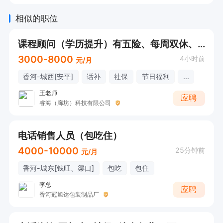
相似的职位
课程顾问（学历提升）有五险、每周双休、早8点半-下午5点半
3000-8000
4小时前
元/月
香河-城西[安平]
话补
社保
节日福利
...
王老师
应聘
睿海（廊坊）科技有限公司
电话销售人员（包吃住）
4000-10000
25分钟前
元/月
香河-城东[钱旺、渠口]
包吃
包住
李总
应聘
香河冠旭达包装制品厂