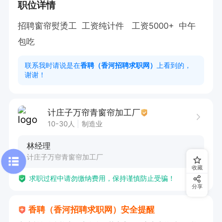
职位详情
招聘窗帘熨烫工  工资纯计件   工资5000+  中午
包吃
联系我时请说是在
香聘（香河招聘求职网）
上看到的，
谢谢！
计庄子万帘青窗帘加工厂
10-30人
制造业
林经理
计庄子万帘青窗帘加工厂
收藏
求职过程中请勿缴纳费用，保持谨慎防止受骗！
分享
香聘（香河招聘求职网）安全提醒