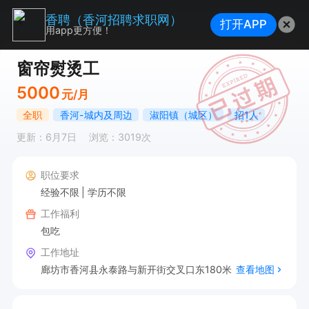
香聘（香河招聘求职网）
打开APP
用app更方便！
窗帘熨烫工
5000
元/月
全职
香河-城内及周边
淑阳镇（城区）
招1人
更新：6月7日
浏览：3019次
职位要求
经验不限
学历不限
工作福利
包吃
工作地址
廊坊市香河县永泰路与新开街交叉口东180米
查看地图