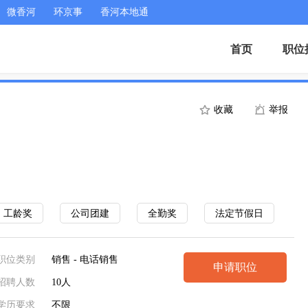
微香河
环京事
香河本地通
首页
职位
收藏
举报
工龄奖
公司团建
全勤奖
法定节假日
职位类别
销售 - 电话销售
申请职位
招聘人数
10人
学历要求
不限