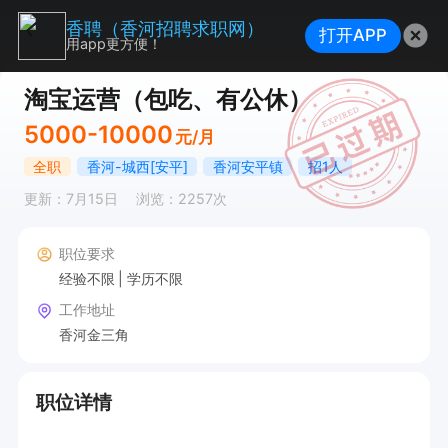
香聘（香河招聘求职网）
打开APP
用app更方便！
淘宝运营（包吃、有公休）
5000-10000
元/月
全职
香河-城西[安平]
香河安平镇
招1人
更新：7月15日
浏览：2257次
职位要求
经验不限
学历不限
工作地址
香河金三角
职位详情