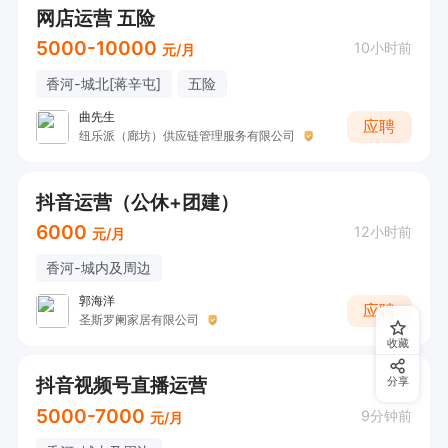
网店运营 五险
5000-10000
10小时前
元/月
香河-城北[蒋辛屯]
五险
曲先生
应聘
纽乐派（廊坊）供应链管理服务有限公司
抖音运营（公休+团建）
6000
12小时前
元/月
香河-城内及周边
郭海洋
应聘
圣斯罗阑家居有限公司
收藏
抖音视频号直播运营
分享
5000-7000
9分钟前
元/月