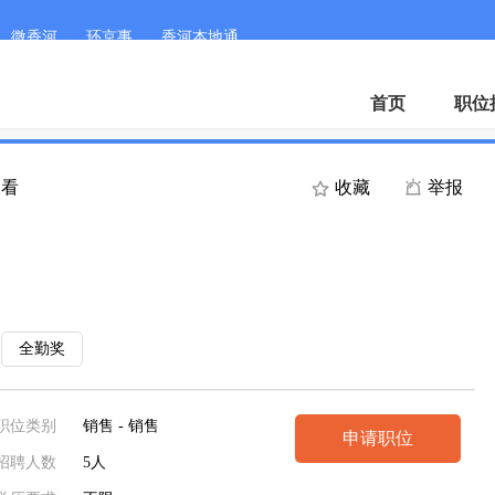
微香河
环京事
香河本地通
首页
职位
查看
收藏
举报
全勤奖
职位类别
销售 - 销售
申请职位
招聘人数
5人