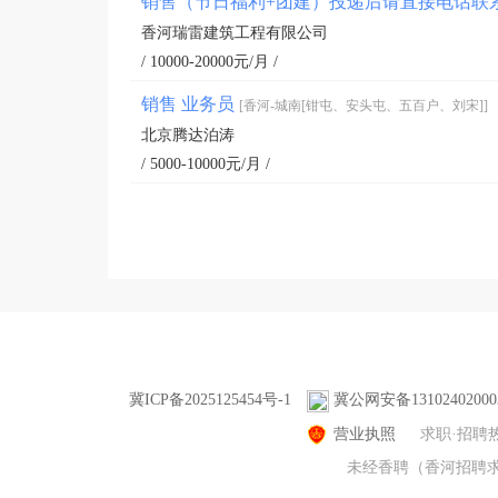
销售（节日福利+团建）投递后请直接电话联
香河瑞雷建筑工程有限公司
/ 10000-20000元/月 /
销售 业务员
[香河-城南[钳屯、安头屯、五百户、刘宋]]
北京腾达泊涛
/ 5000-10000元/月 /
冀ICP备2025125454号-1
冀公网安备13102402000
营业执照
求职·招聘
未经香聘（香河招聘求职