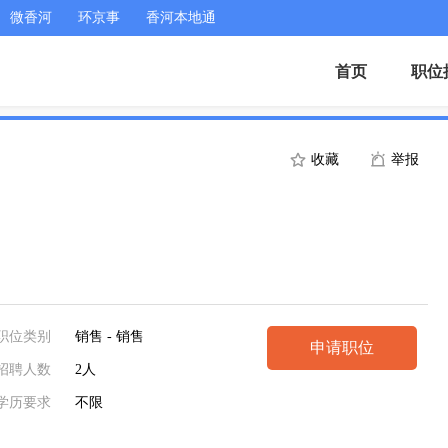
微香河
环京事
香河本地通
首页
职位
收藏
举报
职位类别
销售 - 销售
申请职位
招聘人数
2人
学历要求
不限