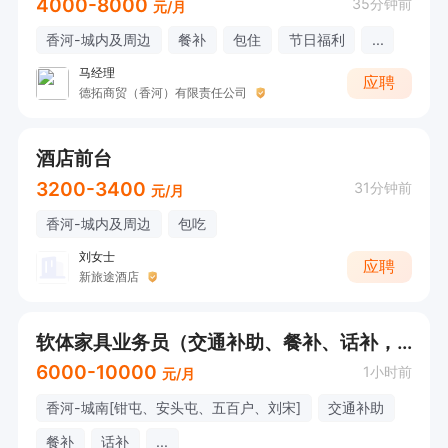
4000-8000
35分钟前
元/月
香河-城内及周边
餐补
包住
节日福利
...
马经理
应聘
德拓商贸（香河）有限责任公司
酒店前台
3200-3400
31分钟前
元/月
香河-城内及周边
包吃
刘女士
应聘
新旅途酒店
软体家具业务员（交通补助、餐补、话补，享有年终奖、节日福利，还有公司团建、油补等）
6000-10000
1小时前
元/月
香河-城南[钳屯、安头屯、五百户、刘宋]
交通补助
餐补
话补
...