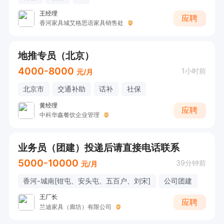
王经理
应聘
香河家具城艾格思语家具销售处
地推专员（北京）
4000-8000
1小时前
元/月
北京市
交通补助
话补
社保
黄经理
应聘
中科华鑫餐饮企业管理
业务员（团建）投递后请直接电话联系
5000-10000
39分钟前
元/月
香河-城南[钳屯、安头屯、五百户、刘宋]
公司团建
王厂长
应聘
兰迪家具（廊坊）有限公司