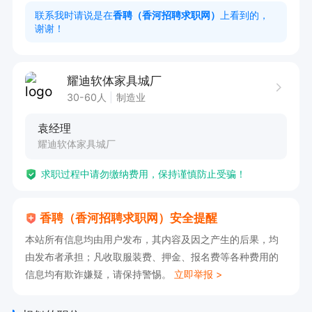
2. 良好的沟通能力与协调能力； 

联系我时请说是在
香聘（香河招聘求职网）
上看到的，
谢谢！
3. 较强的抗压能力；

4. 相关工作经验者优先录用
耀迪软体家具城厂
30-60人
制造业
袁经理
耀迪软体家具城厂
求职过程中请勿缴纳费用，保持谨慎防止受骗！
香聘（香河招聘求职网）安全提醒
本站所有信息均由用户发布，其内容及因之产生的后果，均
由发布者承担；凡收取服装费、押金、报名费等各种费用的
信息均有欺诈嫌疑，请保持警惕。
立即举报 >