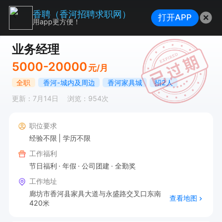
香聘（香河招聘求职网）
打开APP
用app更方便！
业务经理
5000-20000
元/月
全职
香河-城内及周边
香河家具城
招2人
更新：7月14日
浏览：954次
职位要求
经验不限
学历不限
工作福利
节日福利
年假
公司团建
全勤奖
工作地址
廊坊市香河县家具大道与永盛路交叉口东南
查看地图
420米