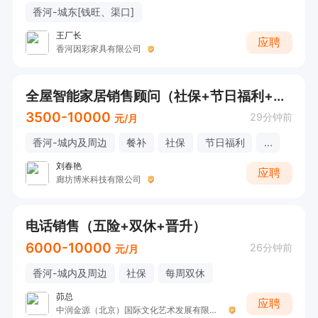
香河-城东[钱旺、渠口]
王厂长
应聘
香河因彩家具有限公司
全屋智能家居销售顾问（社保+节日福利+团建）
3500-10000
29分钟前
元/月
香河-城内及周边
餐补
社保
节日福利
...
刘春艳
应聘
廊坊博米科技有限公司
电话销售（五险+双休+晋升）
6000-10000
26分钟前
元/月
香河-城内及周边
社保
每周双休
茆总
应聘
中润金源（北京）国际文化艺术发展有限公司