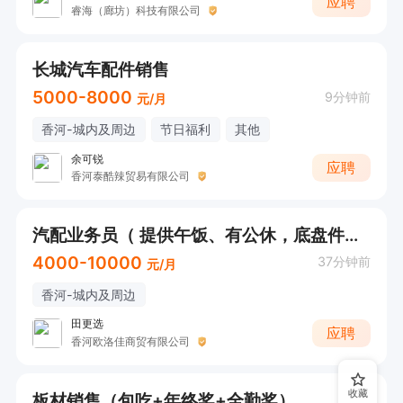
应聘
睿海（廊坊）科技有限公司
长城汽车配件销售
5000-8000
9分钟前
元/月
香河-城内及周边
节日福利
其他
余可锐
应聘
香河泰酷辣贸易有限公司
汽配业务员（ 提供午饭、有公休，底盘件业务）
4000-10000
37分钟前
元/月
香河-城内及周边
田更选
应聘
香河欧洛佳商贸有限公司
收藏
板材销售（包吃+年终奖+全勤奖）