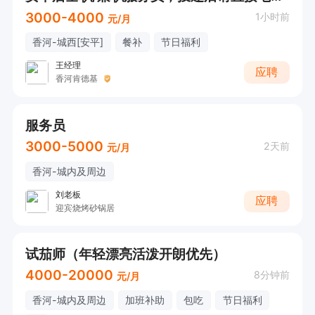
3000-4000
1小时前
元/月
香河-城西[安平]
餐补
节日福利
王经理
应聘
香河肯德基
服务员
3000-5000
2天前
元/月
香河-城内及周边
刘老板
应聘
迎宾烧烤砂锅居
试茄师（年轻漂亮活泼开朗优先）
4000-20000
8分钟前
元/月
香河-城内及周边
加班补助
包吃
节日福利