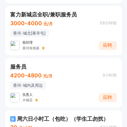
富力新城店全职/兼职服务员
3000-4000
58分钟前
元/月
香河-城北[蒋辛屯]
焦经理
应聘
香河肯德基
服务员
4200-4800
3小时前
元/月
香河-城内及周边
负责人
应聘
火锅店
周六日小时工（包吃）（学生工勿扰）
兼