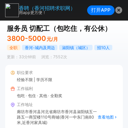
香聘（香河招聘求职网）
打开APP
用app更方便！
服务员 切配工（包吃住，有公休）
3800-5000
元/月
全职
香河-城内及周边
淑阳镇（城区）
招10人
更新：33分钟前
浏览：7552次
职位要求
经验不限
学历不限
工作福利
包吃
包住
其他
全勤奖
工作地址
廊坊市香河县河北省廊坊市香河县淑阳镇五一
路五一商贸楼110号商铺(香河一中东门南80
查看地图
米,近香河家具城)