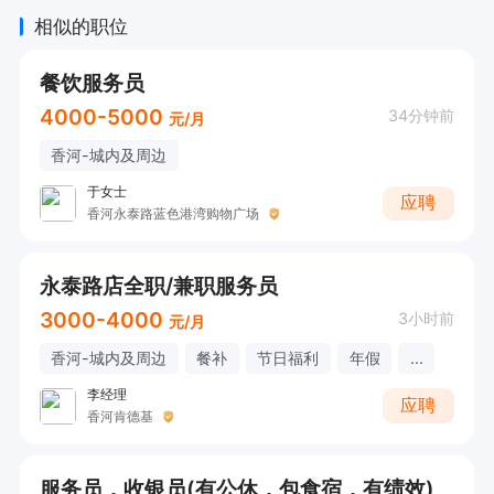
相似的职位
任职要求

餐饮服务员
1. 拥有2年以上切配工作经验，熟练掌握各类食材
4000-5000
34分钟前
元/月
的切配技巧。

香河-城内及周边
2. 熟悉各类食材特性，能够根据不同菜品需求进
于女士
应聘
行合理切配。

香河永泰路蓝色港湾购物广场
3. 工作细心严谨，能承受厨房高强度的工作压
力，确保工作质量。
永泰路店全职/兼职服务员
3000-4000
3小时前
元/月
香河-城内及周边
餐补
节日福利
年假
...
李经理
应聘
香河肯德基
服务员，收银员(有公休，包食宿，有绩效)