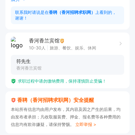
1. 高中及以上学历，具备餐饮服务经验者优先考
联系我时请说是在
香聘（香河招聘求职网）
上看到的，
谢谢！
虑。

2. 需具备良好的沟通能力与强烈的服务意识，能
够敏锐洞察顾客需求。

香河香兰宾馆
3. 工作认真负责，具备较强的抗压能力，能适应
10-30人
旅游、餐饮、娱乐、休闲
快节奏的工作环境。

符先生
香河香兰宾馆
切配工岗位职责

求职过程中请勿缴纳费用，保持谨慎防止受骗！
1. 负责食材的精准切配与精细加工，保障菜品的及
时供应。

香聘（香河招聘求职网）安全提醒
2. 依据菜单要求，精心准备各类食材，确保食材
本站所有信息均由用户发布，其内容及因之产生的后果，均
新鲜、品质优良。

由发布者承担；凡收取服装费、押金、报名费等各种费用的
信息均有欺诈嫌疑，请保持警惕。
立即举报 >
3. 积极协助厨师完成菜品制作，为美味佳肴的诞
生贡献力量。
