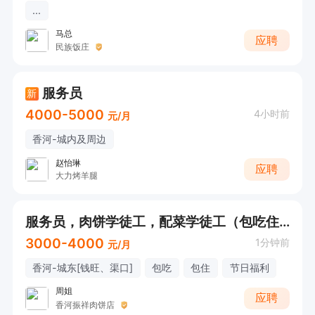
...
马总
应聘
民族饭庄
服务员
新
4000-5000
4小时前
元/月
香河-城内及周边
赵怡琳
应聘
大力烤羊腿
服务员，肉饼学徒工，配菜学徒工（包吃住+节日福利）
3000-4000
1分钟前
元/月
香河-城东[钱旺、渠口]
包吃
包住
节日福利
周姐
应聘
香河振祥肉饼店