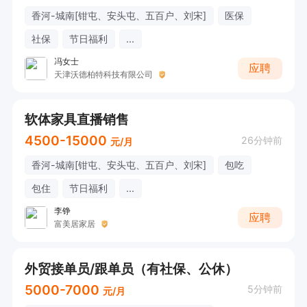
香河-城南[钳屯、安头屯、五百户、刘宋]
医保
社保
节日福利
...
冯女士
应聘
天津沃德柏特科技有限公司
软体家具直播销售
4500-15000
26分钟前
元/月
香河-城南[钳屯、安头屯、五百户、刘宋]
包吃
包住
节日福利
...
李铮
应聘
富美居家居
外贸接单员/跟单员（有社保、公休）
5000-7000
5分钟前
元/月