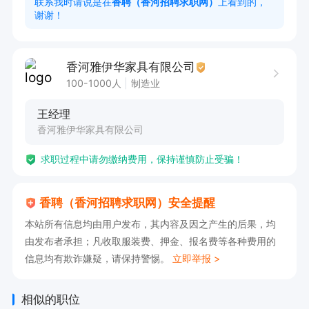
联系我时请说是在
香聘（香河招聘求职网）
上看到的，
谢谢！
薪资面谈，公司缴纳香河社保，公司有食堂有宿
舍。
香河雅伊华家具有限公司
100-1000人
制造业
王经理
香河雅伊华家具有限公司
求职过程中请勿缴纳费用，保持谨慎防止受骗！
香聘（香河招聘求职网）安全提醒
本站所有信息均由用户发布，其内容及因之产生的后果，均
由发布者承担；凡收取服装费、押金、报名费等各种费用的
信息均有欺诈嫌疑，请保持警惕。
立即举报 >
相似的职位