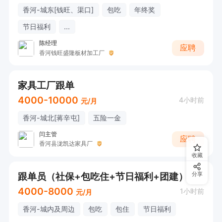
香河-城东[钱旺、渠口]
包吃
年终奖
节日福利
...
陈经理
应聘
香河钱旺盛隆板材加工厂
家具工厂跟单
4000-10000
4小时前
元/月
香河-城北[蒋辛屯]
五险一金
闫主管
应聘
香河县泷凯达家具厂
收藏
跟单员（社保+包吃住+节日福利+团建）
分享
4000-8000
1小时前
元/月
香河-城内及周边
包吃
包住
节日福利