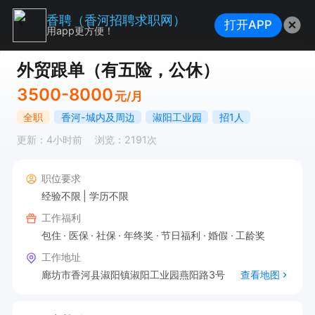
香聘（香河招聘求职网）
打开APP
用app更方便！
外贸跟单（有五险，公休）
3500-8000
元/月
全职
香河-城内及周边
淑阳工业园
招1人
更新：4小时前
浏览：2191次
职位要求
经验不限
学历不限
工作福利
包住
医保
社保
年终奖
节日福利
婚假
工龄奖
工作地址
廊坊市香河县淑阳镇淑阳工业园燕阳路3号
查看地图