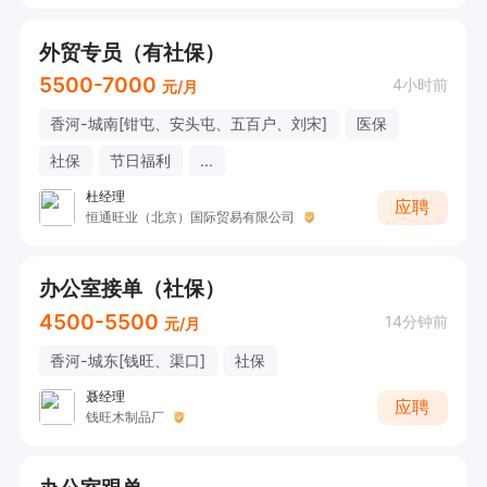
外贸专员（有社保）
5500-7000
4小时前
元/月
香河-城南[钳屯、安头屯、五百户、刘宋]
医保
社保
节日福利
...
杜经理
应聘
恒通旺业（北京）国际贸易有限公司
办公室接单（社保）
4500-5500
14分钟前
元/月
香河-城东[钱旺、渠口]
社保
聂经理
应聘
钱旺木制品厂