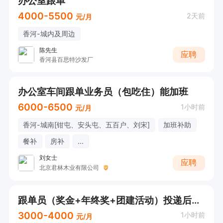
办公室跟单
4000-5500
2天前
元/月
香河-城内及周边
陈先生
应聘
香河县百思特沙发厂
办公室车间跟单业务员（包吃住）能加班
6000-6500
1小时前
元/月
香河-城南[钳屯、安头屯、五百户、刘宋]
加班补助
餐补
房补
...
刘女士
应聘
北京君林木业有限公司
跟单员（奖金+年终奖+团建活动）投递后请直接电话联系
3000-4000
1小时前
元/月