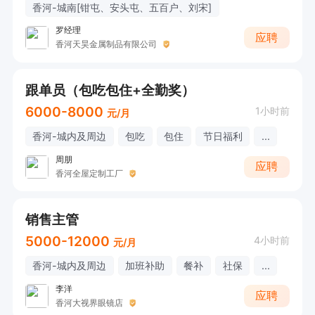
香河-城南[钳屯、安头屯、五百户、刘宋]
罗经理
应聘
香河天昊金属制品有限公司
跟单员（包吃包住+全勤奖）
6000-8000
1小时前
元/月
香河-城内及周边
包吃
包住
节日福利
...
周朋
应聘
香河全屋定制工厂
销售主管
5000-12000
4小时前
元/月
香河-城内及周边
加班补助
餐补
社保
...
李洋
应聘
香河大视界眼镜店