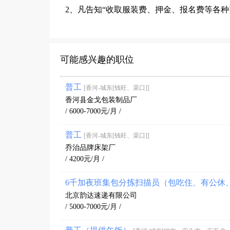
2、凡告知“收取服装费、押金、报名费等各
可能感兴趣的职位
普工
[香河-城东[钱旺、渠口]]
香河县金戈包装制品厂
/ 6000-7000元/月 /
普工
[香河-城东[钱旺、渠口]]
乔治品牌床架厂
/ 4200元/月 /
6千加夜班集包分拣扫描员（包吃住、有公休
北京韵达速递有限公司
/ 5000-7000元/月 /