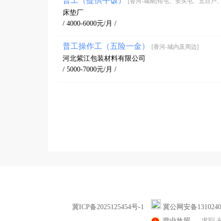
普工（提供午饭）
[香河-城南[钳屯、安头屯、五百户、
床垫厂
/ 4000-6000元/月 /
普工操作工（五险一金）
[香河-城内及周边]
河北紫江包装材料有限公司
/ 5000-7000元/月 /
冀ICP备2025125454号-1
冀公网安备1310240
营业执照
求职·