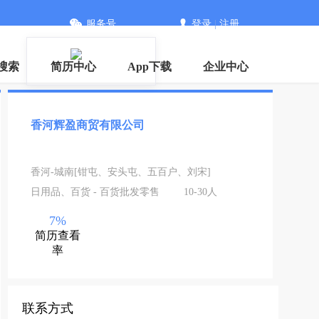
服务号
登录
|
注册
搜索
简历中心
App下载
企业中心
香河辉盈商贸有限公司
香河-城南[钳屯、安头屯、五百户、刘宋]
日用品、百货 - 百货批发零售
10-30人
7%
简历查看
率
联系方式