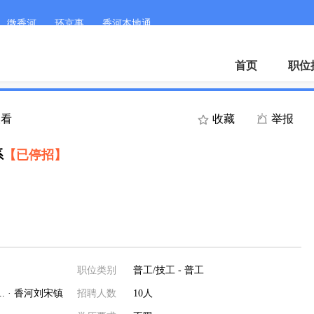
微香河
环京事
香河本地通
首页
职位
查看
收藏
举报
系
【已停招】
职位类别
普工/技工 - 普工
 · 香河刘宋镇
招聘人数
10人