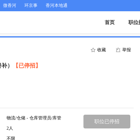
微香河
环京事
香河本地通
首页
职位
收藏
举报
餐补）
【已停招】
物流/仓储 - 仓库管理员/库管
职位已停招
2人
不限