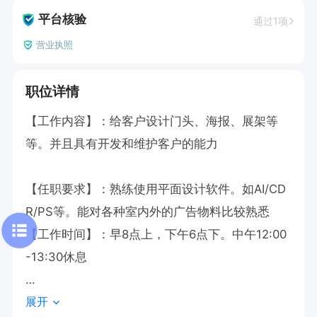
平台核验
通过1项
营业执照
职位详情
【工作内容】：给客户设计门头、海报、展架等
等。并且具有开发和维护客户的能力

【任职要求】：熟练使用平面设计软件。如AI/CD
R/PS等。能对各种室内外的广告物料比较熟悉

【工作时间】：早8点上，下午6点下。中午12:00
-13:30休息

展开
【薪资待遇】：底薪4500-6000元+提成/奖金。