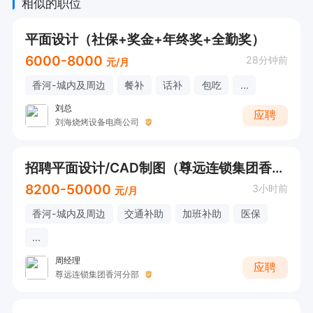
相似的职位
平面设计（社保+奖金+年终奖+全勤奖）
6000-8000
28分钟前
元/月
香河-城内及周边
餐补
话补
包吃
...
刘总
应聘
刘海烧烤设备电商公司
招聘平面设计/CAD制图（尊远连锁集团香河分部~办事处1~招聘）（工作地址:府前街）不符合条件勿扰
8200-50000
3小时前
元/月
香河-城内及周边
交通补助
加班补助
医保
...
周经理
应聘
尊远连锁集团香河分部