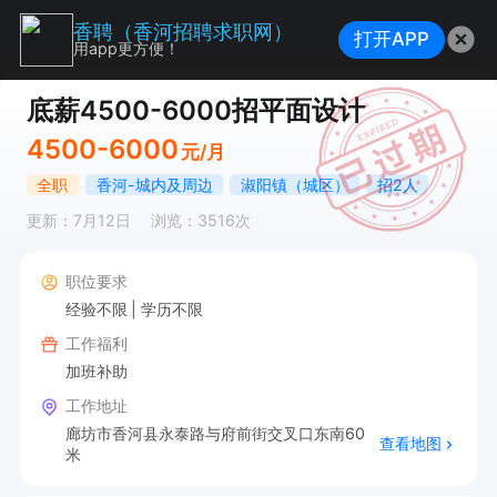
香聘（香河招聘求职网）
打开APP
用app更方便！
底薪4500-6000招平面设计
4500-6000
元/月
全职
香河-城内及周边
淑阳镇（城区）
招2人
更新：7月12日
浏览：3516次
职位要求
经验不限
学历不限
工作福利
加班补助
工作地址
廊坊市香河县永泰路与府前街交叉口东南60
查看地图
米