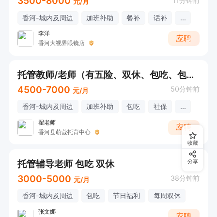
3500-8000
11分钟前
元/月
香河-城内及周边
加班补助
餐补
话补
...
李洋
应聘
香河大视界眼镜店
托管教师/老师（有五险、双休、包吃、包住）
4500-7000
50分钟前
元/月
香河-城内及周边
加班补助
包吃
社保
...
翟老师
应聘
香河县萌蔻托育中心
收藏
托管辅导老师 包吃 双休
分享
3000-5000
38分钟前
元/月
香河-城内及周边
包吃
节日福利
每周双休
张文娜
应聘