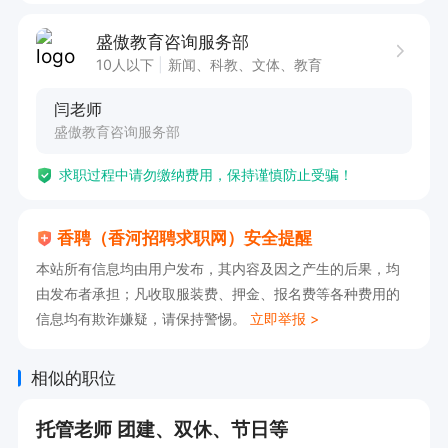
2. 拥有良好的沟通能力，能够与学生及家长有效
交流，准确传达学习情况。

盛傲教育咨询服务部
3. 富有责任心，对学生认真负责，关注学生的学
10人以下
新闻、科教、文体、教育
习进展与身心发展。

闫老师
4.朝气蓬勃，富有激情，年轻老师优先。

盛傲教育咨询服务部
求职过程中请勿缴纳费用，保持谨慎防止受骗！
工作时间：根据学校教学安排执行。

香聘（香河招聘求职网）安全提醒
该岗位福利待遇优厚，提供社保及公休，让您在保
本站所有信息均由用户发布，其内容及因之产生的后果，均
障生活的同时，有充足的休息时间。在这里，您将
由发布者承担；凡收取服装费、押金、报名费等各种费用的
信息均有欺诈嫌疑，请保持警惕。
立即举报 >
有机会助力高中生成长，在教育领域发挥重要作
用，收获满满的成就感。我们期待优秀的您加入，
相似的职位
一同为学生的未来添砖加瓦！
托管老师 团建、双休、节日等