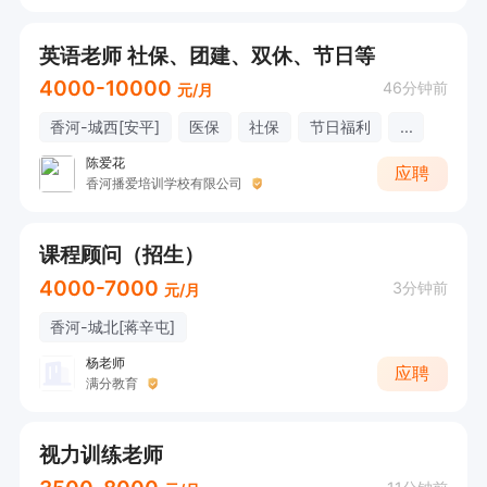
英语老师 社保、团建、双休、节日等
4000-10000
46分钟前
元/月
香河-城西[安平]
医保
社保
节日福利
...
陈爱花
应聘
香河播爱培训学校有限公司
课程顾问（招生）
4000-7000
3分钟前
元/月
香河-城北[蒋辛屯]
杨老师
应聘
满分教育
视力训练老师