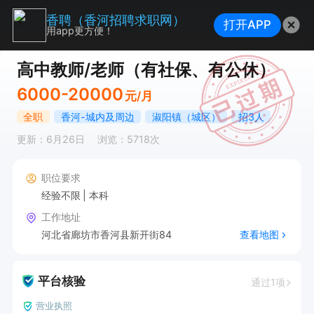
香聘（香河招聘求职网）
打开APP
用app更方便！
高中教师/老师（有社保、有公休）
6000-20000
元/月
全职
香河-城内及周边
淑阳镇（城区）
招3人
更新：6月26日
浏览：5718次
职位要求
经验不限
本科
工作地址
河北省廊坊市香河县新开街84
查看地图
平台核验
通过1项
营业执照