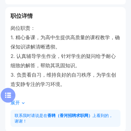
职位详情
岗位职责：

1. 精心备课，为高中生提供高质量的课程教学，确
保知识讲解清晰透彻。

2. 认真辅导学生作业，针对学生的疑问给予耐心
细致的解答，帮助其巩固知识。

3. 负责看自习，维持良好的自习秩序，为学生创
造安静专注的学习环境。

展开
任职要求：

1. 具备扎实的高中专业知识，能够熟练运用相关知
联系我时请说是在
香聘（香河招聘求职网）
上看到的，
谢谢！
识进行教学与辅导。
