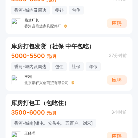
香河-城内及周边
餐补
包住
鼎然厂长
应聘
香河县鼎然家具配件厂
库房打包发货（社保 中午包吃）
5000-5500
37分钟前
元/月
香河-城内及周边
包住
社保
年假
王利
应聘
北京豪轩兴创商贸有限公司
库房打包工（包吃住）
3500-6000
3小时前
元/月
香河-城南[钳屯、安头屯、五百户、刘宋]
王经理
应聘