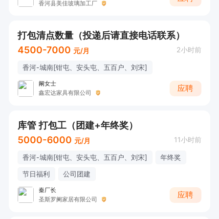
香河县美佳玻璃加工厂
打包清点数量（投递后请直接电话联系）
4500-7000
2小时前
元/月
香河-城南[钳屯、安头屯、五百户、刘宋]
阚女士
应聘
鑫宏达家具有限公司
库管 打包工（团建+年终奖）
5000-6000
11小时前
元/月
香河-城南[钳屯、安头屯、五百户、刘宋]
年终奖
节日福利
公司团建
秦厂长
应聘
圣斯罗阑家居有限公司