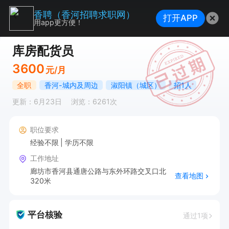
香聘（香河招聘求职网）
打开APP
用app更方便！
库房配货员
3600
元/月
全职
香河-城内及周边
淑阳镇（城区）
招1人
更新：6月23日
浏览：6261次
职位要求
经验不限
学历不限
工作地址
廊坊市香河县通唐公路与东外环路交叉口北
查看地图
320米
平台核验
通过1项