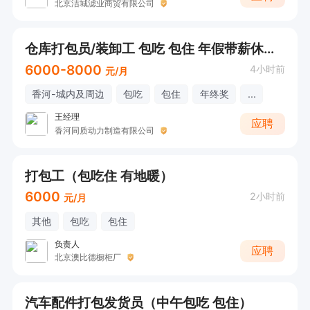
北京洁城滤业商贸有限公司
仓库打包员/装卸工 包吃 包住 年假带薪休假15天
6000-8000
4小时前
元/月
香河-城内及周边
包吃
包住
年终奖
...
王经理
应聘
香河同质动力制造有限公司
打包工（包吃住 有地暖）
6000
2小时前
元/月
其他
包吃
包住
负责人
应聘
北京澳比德橱柜厂
汽车配件打包发货员（中午包吃 包住）