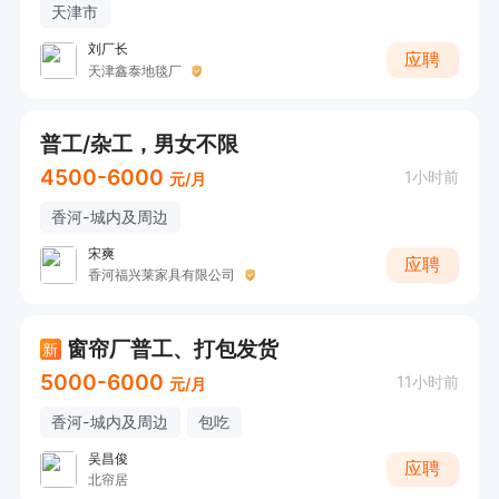
天津市
刘厂长
应聘
天津鑫泰地毯厂
普工/杂工，男女不限
4500-6000
1小时前
元/月
香河-城内及周边
宋爽
应聘
香河福兴莱家具有限公司
窗帘厂普工、打包发货
新
5000-6000
11小时前
元/月
香河-城内及周边
包吃
吴昌俊
应聘
北帘居