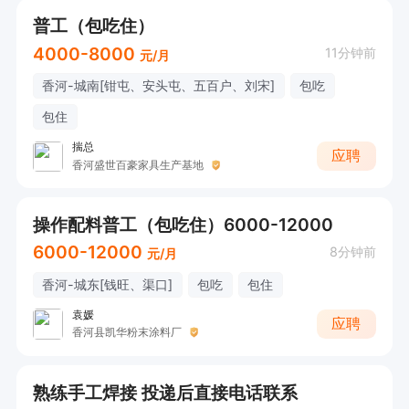
普工（包吃住）
4000-8000
11分钟前
元/月
香河-城南[钳屯、安头屯、五百户、刘宋]
包吃
包住
揣总
应聘
香河盛世百豪家具生产基地
操作配料普工（包吃住）6000-12000
6000-12000
8分钟前
元/月
香河-城东[钱旺、渠口]
包吃
包住
袁媛
应聘
香河县凯华粉末涂料厂
熟练手工焊接 投递后直接电话联系