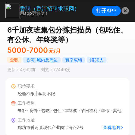
香聘（香河招聘求职网）
打开APP
用app更方便！
6千加夜班集包分拣扫描员（包吃住、
有公休、年终奖等）
5000-7000
元/月
全职
香河-城内及周边
蒋辛屯镇
招30人
更新：4小时前
浏览：77449次
职位要求
经验不限
学历不限
工作福利
餐补
房补
包吃
包住
年终奖
节日福利
年假
其他
工作地址
廊坊市香河县现代产业园宝海路7号
查看地图