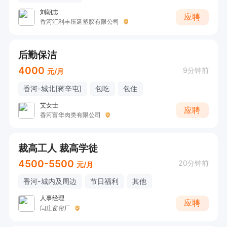
刘朝志
应聘
香河汇利丰压延塑胶有限公司
后勤保洁
4000
9分钟前
元/月
香河-城北[蒋辛屯]
包吃
包住
艾女士
应聘
香河富华肉类有限公司
裁高工人 裁高学徒
4500-5500
20分钟前
元/月
香河-城内及周边
节日福利
其他
人事经理
应聘
闫庄窗帘厂