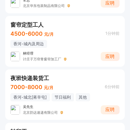
常总
应聘
北京华东包装制品有限公司
窗帘定型工人
4500-6000
1分钟前
元/月
香河-城内及周边
林经理
应聘
计庄子万帘青窗帘加工厂
夜班快递装货工
7000-8000
6分钟前
元/月
香河-城北[蒋辛屯]
节日福利
其他
吴先生
应聘
北京韵达速递有限公司