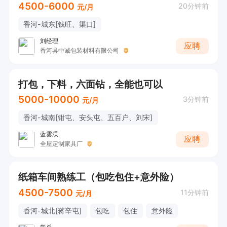
4500-6000
20分钟前
元/月
香河-城东[钱旺、渠口]
刘经理
应聘
香河县中诚包装材料有限公司
打包，下料，六面钻，全能也可以
5000-10000
3分钟前
元/月
香河-城南[钳屯、安头屯、五百户、刘宋]
蓝雲淏
应聘
全屋定制家具厂
纸箱车间熟练工（包吃包住+意外险）
4500-7500
11分钟前
元/月
香河-城北[蒋辛屯]
包吃
包住
意外险