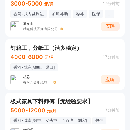
3000-5000
17分钟前
元/月
香河-城内及周边
加班补助
餐补
医保
...
董女士
应聘
精电科技香河有限公司
钉箱工，分纸工（活多稳定）
4000-6000
17分钟前
元/月
香河-城东[钱旺、渠口]
胡总
应聘
香河县金汇纸箱厂
板式家具下料师傅【无经验要求】
5000-12000
3分钟前
元/月
香河-城南[钳屯、安头屯、五百户、刘宋]
包住
刘经理