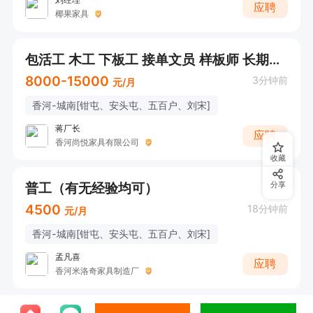
应聘
椰果家具
包活工 木工 下板工 接单文员 样板师 长期做库存常年活多 有食宿
8000-15000
3分钟前
元/月
香河-城南[钳屯、安头屯、五百户、刘宋]
蒋厂长
应聘
香河尚悦家具有限公司
收藏
普工（有无经验均可）
分享
4500
18分钟前
元/月
香河-城南[钳屯、安头屯、五百户、刘宋]
孟凡喜
应聘
香河米洛奇家具制造厂