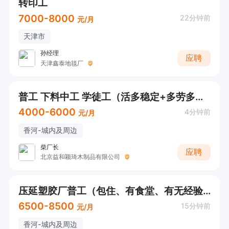
转印工
7000-8000
22分钟前
元/月
天津市
孙经理
应聘
天津鑫泰地毯厂
普工 下料中工 学徒工（活多稳定+多劳多得）
4000-6000
4分钟前
元/月
香河-城内及周边
柴厂长
应聘
北京益和颖琦木制品有限公司
压延塑胶厂普工（包住、有食堂、有无经验均可）
6500-8500
15分钟前
元/月
香河-城内及周边