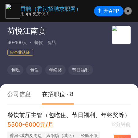
香聘（香河招聘求职网）
打开APP
用app更方便！
荷悦江南宴
60-100人
餐饮、食品
企业认证
包吃
包住
年终奖
节日福利
公司信息
在招职位 · 8
餐饮前厅主管（包吃住、节日福利、年终奖等）
5500-6000元/月
12分钟前
香河-城内及周边
淑阳镇（城区）
经验不限