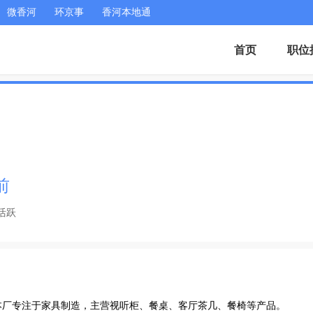
微香河
环京事
香河本地通
首页
职位
前
活跃
厂专注于家具制造，主营视听柜、餐桌、客厅茶几、餐椅等产品。
