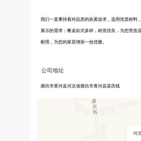
我们一直秉持着对品质的执着追求，选用优质材料
展示的需求；餐桌款式多样，材质优良，为您营造
耐用，为您的家居增添一份优雅。

除了传统业务，我们还积极拓展网络直播渠道，通
公司地址
示产品细节、材质特点、使用场景等，让您足不出
廊坊市香河县河北省廊坊市香河县渠庆线
以真诚的态度对待每一位客户，期待与您携手打造
河