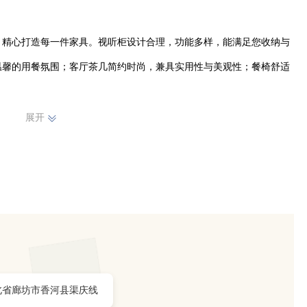
，精心打造每一件家具。视听柜设计合理，功能多样，能满足您收纳与
温馨的用餐氛围；客厅茶几简约时尚，兼具实用性与美观性；餐椅舒适
展开
过直播让更多人了解我们的产品，感受家具的魅力。在直播中全方位展
户就能挑选到心仪的家具。我们致力于为客户提供优质的产品和服务，
美好的家居生活。
北省廊坊市香河县渠庆线