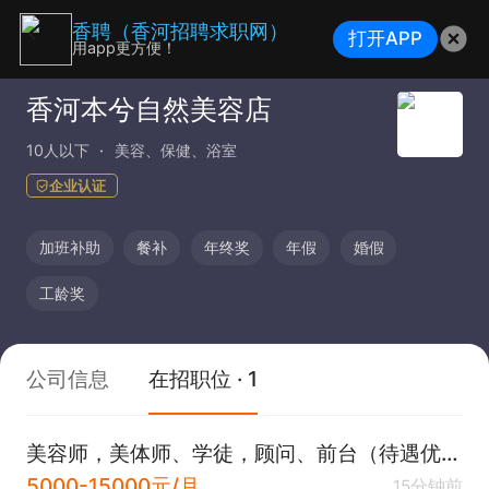
香聘（香河招聘求职网）
打开APP
用app更方便！
香河本兮自然美容店
10人以下
美容、保健、浴室
企业认证
加班补助
餐补
年终奖
年假
婚假
工龄奖
公司信息
在招职位 · 1
美容师，美体师、学徒，顾问、前台（待遇优厚，有公休）不要学生
5000-15000元/月
15分钟前