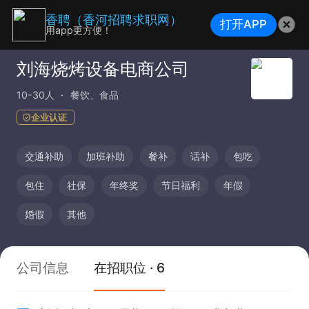
香聘（香河招聘求职网）
打开APP
用app更方便！
刘海烧烤设备电商公司
10-30人
餐饮、食品
企业认证
交通补助
加班补助
餐补
话补
包吃
包住
社保
年终奖
节日福利
年假
婚假
其他
公司信息
在招职位 · 6