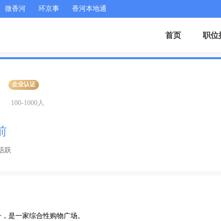
微香河
环京事
香河本地通
首页
职位
企业认证
100-1000人
前
活跃
，是一家综合性购物广场。
