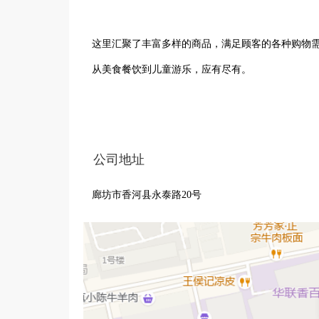
这里汇聚了丰富多样的商品，满足顾客的各种购物
从美食餐饮到儿童游乐，应有尽有。

我们致力于为香河居民提供优质的购物体验。舒适
品。专业热情的服务团队，随时为顾客提供帮助与建
公司地址
廊坊市香河县永泰路20号
作为香河地区的重要商业场所，蓝色港湾购物广场
品尝美味佳肴，享受亲子时光，感受生活的多彩。
惊喜与便利，成为大家心目中值得信赖的购物广场