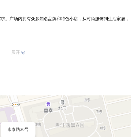
需求。广场内拥有众多知名品牌和特色小店，从时尚服饰到生活家居，
的购物环境，宽敞明亮的空间布局，让顾客能够轻松自在地挑选心仪商
展开
议，确保购物过程愉快顺畅。

不仅是购物的好去处，更是休闲娱乐的集聚地。顾客在购物之余，还能
我们将不断努力，持续优化商品种类与服务质量，为香河人民带来更多
，共同见证美好生活的每一刻。
永泰路20号