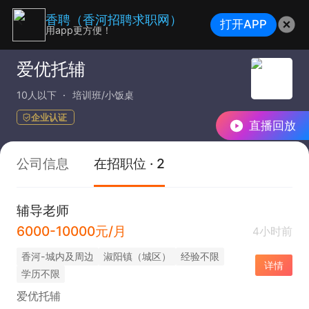
香聘（香河招聘求职网）
打开APP
用app更方便！
爱优托辅
10人以下
培训班/小饭桌
企业认证
直播回放
公司信息
在招职位 · 2
辅导老师
6000-10000元/月
4小时前
香河-城内及周边
淑阳镇（城区）
经验不限
详情
学历不限
爱优托辅