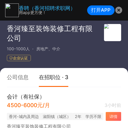
香聘（香河招聘求职网）
打开APP
用app更方便！
香河臻至装饰装修工程有限
公司
100-1000人
房地产、中介
企业认证
公司信息
在招职位 · 3
会计（有社保）
4500-6000元/月
3小时前
香河-城内及周边
淑阳镇（城区）
2年
学历不限
详情
香河臻至装饰装修工程有限公司