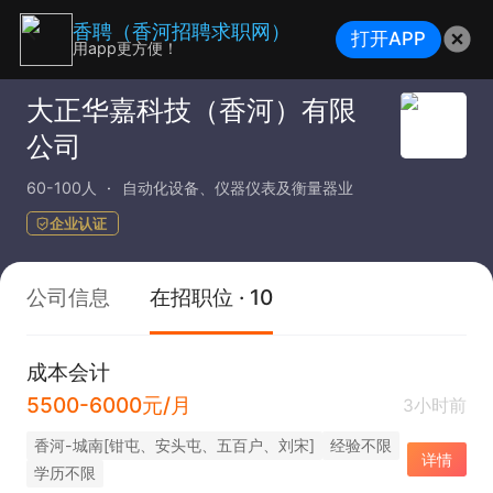
香聘（香河招聘求职网）
打开APP
用app更方便！
大正华嘉科技（香河）有限
公司
60-100人
自动化设备、仪器仪表及衡量器业
企业认证
公司信息
在招职位 · 10
成本会计
5500-6000元/月
3小时前
香河-城南[钳屯、安头屯、五百户、刘宋]
经验不限
详情
学历不限