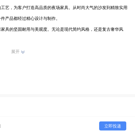
的工艺，为客户打造高品质的夜场家具。从时尚大气的沙发到精致实用
件产品都经过精心设计与制作。

保家具的坚固耐用与美观度。无论是现代简约风格，还是复古奢华风
碑，赢得了众多客户的信赖与支持。我们始终秉持着客户至上的原则，
展开
场所提供更优质、更具特色的家具产品，助力打造独特而舒适的夜场空
]
立即投递