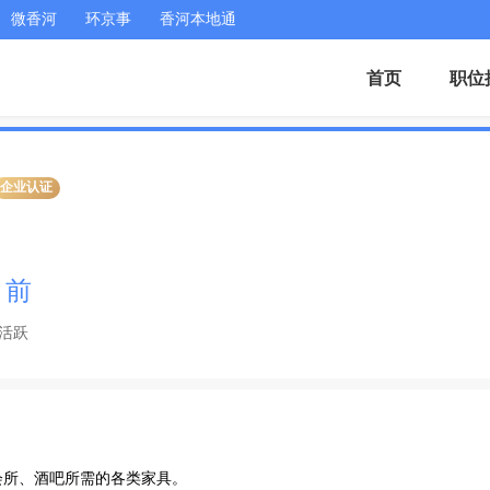
微香河
环京事
香河本地通
首页
职位
企业认证
月前
活跃
所、酒吧所需的各类家具。
