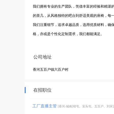
我们拥有专业的生产团队，凭借丰富的经验和精湛
的茶几，从风格独特的吧台到舒适美观的座椅，每一
我们注重细节，追求卓越品质，选用优质材料，确
格，亦或是个性化定制需求，我们都能满足。

多年来，我们凭借出色的产品质量和良好的服务口
不断提升自身实力，致力于为歌厅、会所、酒吧等
公司地址
间。
香河五百户镇六百户村
在招职位
工厂直播主管
[香河-城南[钳屯、安头屯、五百户、刘宋]