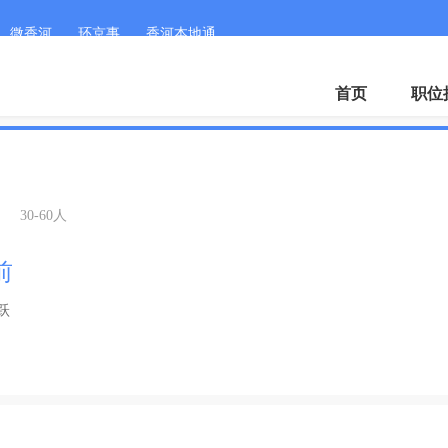
微香河
环京事
香河本地通
首页
职位
司
30-60人
前
跃