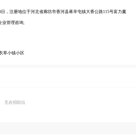
18日，注册地位于河北省廊坊市香河县蒋辛屯镇大香公路115号富力薰
企业管理咨询;
薰衣草小镇小区
无在招职位