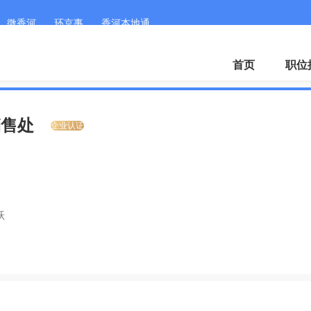
微香河
环京事
香河本地通
首页
职位
销售处
企业认证
跃