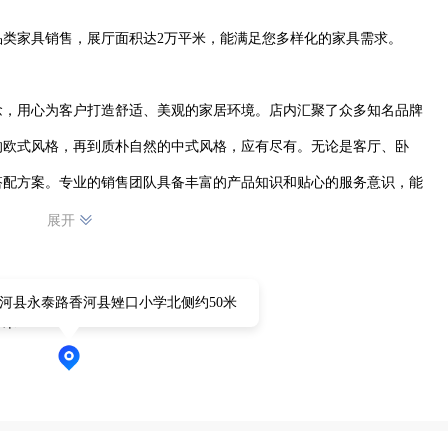
类家具销售，展厅面积达2万平米，能满足您多样化的家具需求。

念，用心为客户打造舒适、美观的家居环境。店内汇聚了众多知名品牌
的欧式风格，再到质朴自然的中式风格，应有尽有。无论是客厅、卧
搭配方案。专业的销售团队具备丰富的产品知识和贴心的服务意识，能
的家具。我们致力于为每一位客户提供优质的购物体验，让您在香河家
展开
适，成为您家居生活的得力助手，为您的家居梦想添砖加瓦。
河县永泰路香河县矬口小学北侧约50米
0米