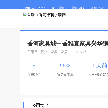
微信推广平台:
今日香河
香河同城
香河优选
香河家具城中香雅宜家具兴华
日用品、百货 - 家具、家居
30-60人
5
96%
1 天前
在招职位
简历查看率
企业最近活
公司简介