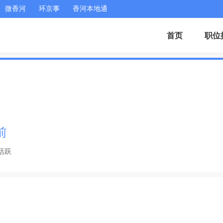
微香河
环京事
香河本地通
首页
职位
前
活跃