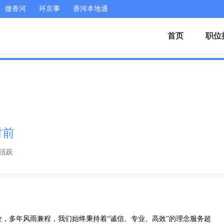
微香河
环京事
香河本地通
首页
职位
时前
活跃
锁企业，多年风雨兼程，我们始终秉持着“诚信、专业、高效”的理念服务超