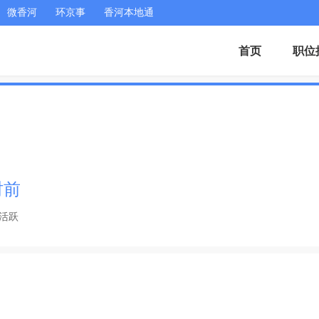
微香河
环京事
香河本地通
首页
职位
时前
活跃