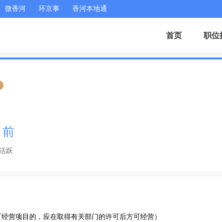
微香河
环京事
香河本地通
首页
职位
证
月前
活跃
可经营项目的，应在取得有关部门的许可后方可经营）