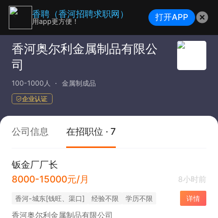
香聘（香河招聘求职网）
打开APP
用app更方便！
香河奥尔利金属制品有限公
司
100-1000人
金属制成品
企业认证
公司信息
在招职位 · 7
钣金厂厂长
8000-15000元/月
8小时前
香河-城东[钱旺、渠口]
经验不限
学历不限
详情
香河奥尔利金属制品有限公司